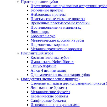
Протезирование зубов
Протезирование при полном отсутствии зубо
Бюгельные протезы
Нейлоновые протезы
Пластмассовые съемные протезы
Временные пластмассовые коронки
Протезирование на имплантах
Люминиры
Коронка на зуб
Металлические коронки на зубы
Циркониевые коронки
Металлокерамические коронки
Имплантация зубов
Костная пластика зубов
Имплантаты Nobel Biocare
Синус-лифтинг
All on 4 имплантация
Одномоментная имплантация зубов
Ортодонтия (исправление прикуса)
Съемные аппараты для исправления прикуса 
Лингвальные брекеты
Металлические брекеты
Керамические брекеты
Сапфировые брекеты
Исправление прикуса капами