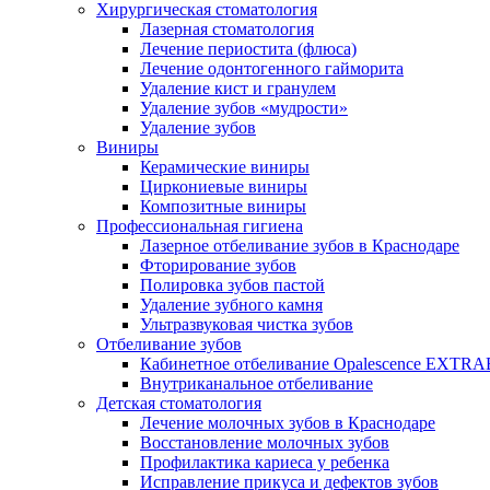
Хирургическая стоматология
Лазерная стоматология
Лечение периостита (флюса)
Лечение одонтогенного гайморита
Удаление кист и гранулем
Удаление зубов «мудрости»
Удаление зубов
Виниры
Керамические виниры
Циркониевые виниры
Композитные виниры
Профессиональная гигиена
Лазерное отбеливание зубов в Краснодаре
Фторирование зубов
Полировка зубов пастой
Удаление зубного камня
Ультразвуковая чистка зубов
Отбеливание зубов
Кабинетное отбеливание Opalescence EXT
Внутриканальное отбеливание
Детская стоматология
Лечение молочных зубов в Краснодаре
Восстановление молочных зубов
Профилактика кариеса у ребенка
Исправление прикуса и дефектов зубов