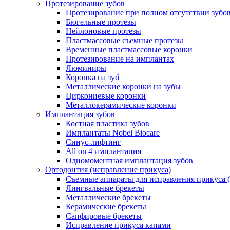
Протезирование зубов
Протезирование при полном отсутствии зубо
Бюгельные протезы
Нейлоновые протезы
Пластмассовые съемные протезы
Временные пластмассовые коронки
Протезирование на имплантах
Люминиры
Коронка на зуб
Металлические коронки на зубы
Циркониевые коронки
Металлокерамические коронки
Имплантация зубов
Костная пластика зубов
Имплантаты Nobel Biocare
Синус-лифтинг
All on 4 имплантация
Одномоментная имплантация зубов
Ортодонтия (исправление прикуса)
Съемные аппараты для исправления прикуса 
Лингвальные брекеты
Металлические брекеты
Керамические брекеты
Сапфировые брекеты
Исправление прикуса капами